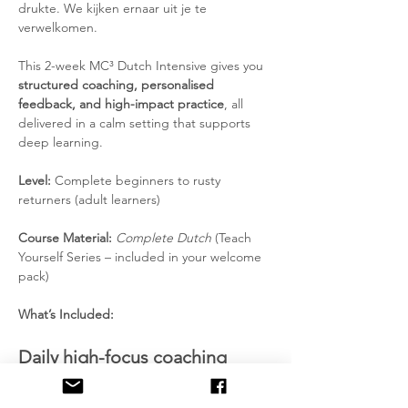
drukte. We kijken ernaar uit je te 
verwelkomen.
This 2-week MC³ Dutch Intensive gives you 
structured coaching, personalised 
feedback, and high-impact practice
, all 
delivered in a calm setting that supports 
deep learning.
Level:
 Complete beginners to rusty 
returners (adult learners)
Course Material:
Complete Dutch
 (Teach 
Yourself Series – included in your welcome 
pack)
What’s Included:
Daily high-focus coaching
Practical Dutch for real-world use: 
speaking, listening, pronunciation, and 