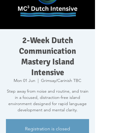
2-Week Dutch
Communication
Mastery Island
Intensive
Mon 01 Jun
  |  
Grimsay/Carinish TBC
Step away from noise and routine, and train
in a focused, distraction-free island
environment designed for rapid language
development and mental clarity.
Registration is closed