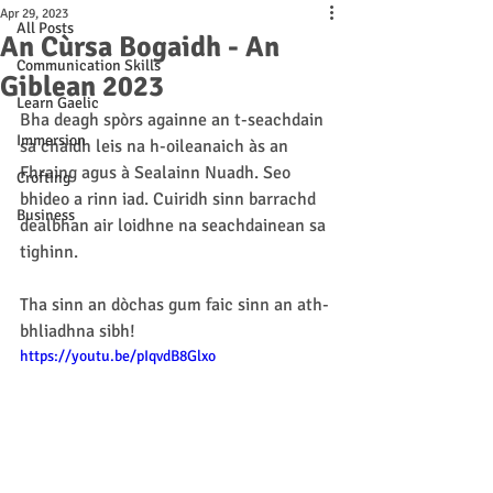
Apr 29, 2023
All Posts
An Cùrsa Bogaidh - An
Communication Skills
Giblean 2023
Learn Gaelic
Bha deagh spòrs againne an t-seachdain 
Immersion
sa chaidh leis na h-oileanaich às an 
Fhraing agus à Sealainn Nuadh. Seo 
Crofting
bhideo a rinn iad. Cuiridh sinn barrachd 
Business
dealbhan air loidhne na seachdainean sa 
tighinn. 
Tha sinn an dòchas gum faic sinn an ath-
bhliadhna sibh!
https://youtu.be/pIqvdB8Glxo