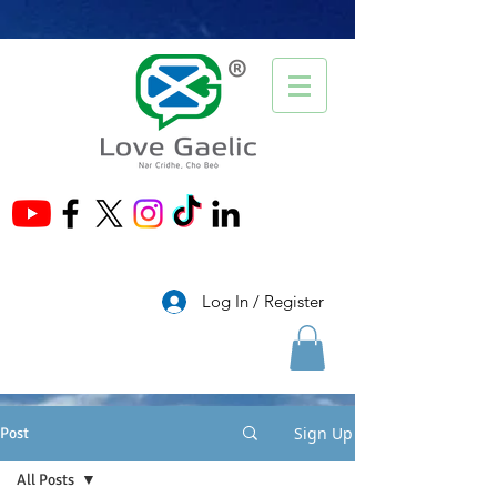
®
Log In / Register
Sign Up
Post
All Posts